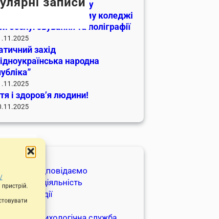
улярні записи
 Гідності та Свободи у
івському професійному коледжі
и обслуговування та поліграфії
1.11.2025
атичний захід
ідноукраїнська народна
убліка”
1.11.2025
я і здоровʼя людини!
0.11.2025
егорії
апитуйте-Відповідаємо
/
іжнародна діяльність
 пристрій.
вини та події
истовувати
голошення
оціально-психологічна служба