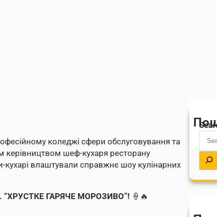
По
Sear
рофесійному коледжі сфери обслуговування та
ним керівництвом шеф-кухаря ресторану
ти-кухарі влаштували справжнє шоу кулінарних
и… “ХРУСТКЕ ГАРЯЧЕ МОРОЗИВО”!
🍦🔥