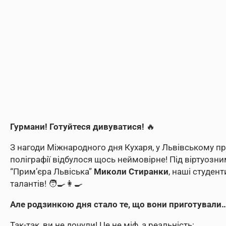
Гурмани! Готуйтеся дивуватися!
🔥
З нагоди Міжнародного дня Кухаря, у Львівському п
поліграфії відбулося щось неймовірне! Під віртуоз
“Прим’єра Львіська”
Миколи
Стиранки
, наші студен
талантів! 🧑‍🍳👩‍🍳
Але родзинкою дня стало те, що вони приготувал
Так-так, ви не дочули! Це не міф, а реальність: