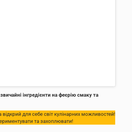
вичайні інгредієнти на феєрію смаку та
 відкрий для себе світ кулінарних можливостей!
периментувати та захоплювати!