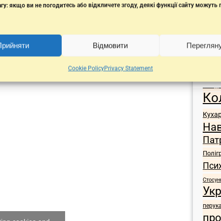
гу: якщо ви не погодитесь або відкличете згоду, деякі функції сайту можуть
Прийняти
Відмовити
Переглян
Поз
Cookie Policy
Privacy Statement
Іст
ІТ
Екскур
Ко
Куха
На
Пат
Поліг
Пси
Стосун
Укр
перук
про