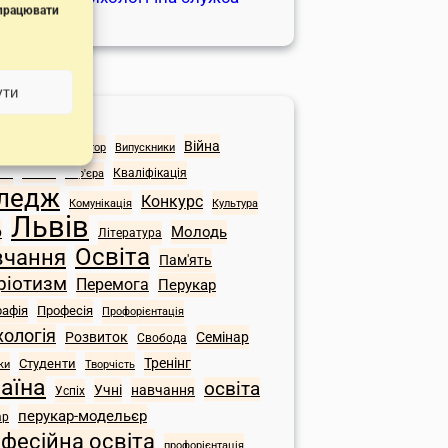
 працювати
ути
начки
Війна
орія
Адміністратор
Випускники
ЗСУ
сія
Кваліфікація
Кар'єра
ледж
Конкурс
Комунікація
Культура
Львів
Молодь
р
Література
Освіта
вчання
Пам'ять
ріотизм
Перемога
Перукар
рафія
Професія
Профорієнтація
хологія
Розвиток
Семінар
Свобода
Тренінг
Студенти
ки
Творчість
аїна
освіта
Учні
навчання
Успіх
перукар-модельєр
ар
фесійна освіта
профорієнтація