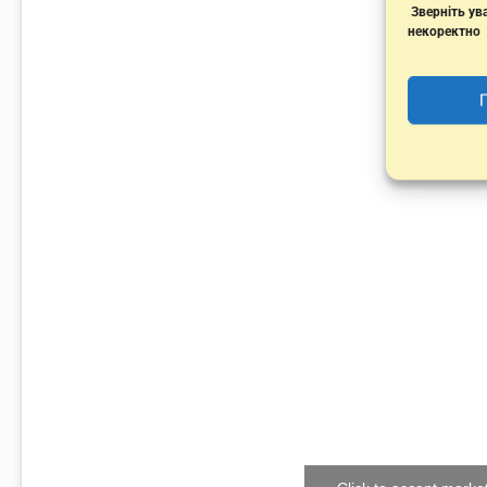
Зверніть ува
некоректно