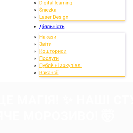
Digital learning
Śniezka
Laser Design
Діяльність
Накази
Звіти
Кошториси
Послуги
Публічні закупівлі
Вакансії
ЦЕ МАГІЯ! ✨ НАШІ С
ЧЕ МОРОЗИВО! 🤯