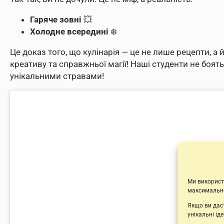
Гаряче зовні
💥
Холодне всередині
❄️
Це доказ того, що кулінарія — це не лише рецепти, а
креативу та справжньої магії! Наші студенти не боять
унікальними стравами!
Ми викорис
максимально
Якщо ви даст
унікальні ід