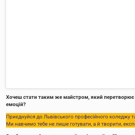
Хочеш стати таким же майстром, який перетворює з
емоцій?
Приєднуйся до Львівського професійного коледжу та
Ми навчимо тебе не лише готувати, а й творити, екс