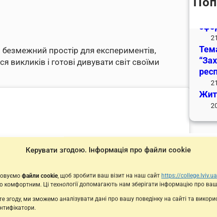
Поп
День
Льв
сфер
2
Тем
 й безмежний простір для експериментів,
“Зах
ся викликів і готові дивувати світ своїми
респ
2
Житт
2
Керувати згодою. Інформація про файли cookie
Кат
З
товуємо
файли cookie
, щоб зробити ваш візит на наш сайт
https://college.lviv.ua
М
 комфортним. Ці технології допомагають нам зберігати інформацію про ваш
Но
е згоду, ми зможемо аналізувати дані про вашу поведінку на сайті та викор
О
ентифікатори.
С