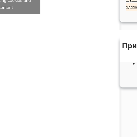
ting cookies and
content
підпри
При