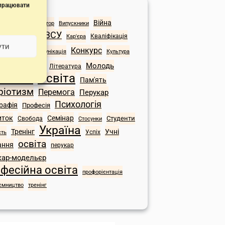
 працювати
начки
Війна
торія
Адміністратор
Випускники
ЗСУ
Екскурсія
Кваліфікація
иток
Кар'єра
ледж
ути
Конкурс
Комунікація
Культура
Львів
Молодь
р
Література
Освіта
вчання
Пам'ять
ріотизм
Перемога
Перукар
Психологія
рафія
Професія
иток
Семінар
Студенти
Свобода
Стосунки
Україна
Тренінг
Учні
сть
Успіх
освіта
ання
перукар
кар-модельєр
фесійна освіта
профорієнтація
ємництво
тренінг