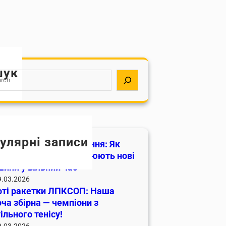
шук
улярні записи
ше, ніж просто навчання: Як
денти ЛПКСОП підкорюють нові
ини у вільний час
9.03.2026
оті ракетки ЛПКСОП: Наша
ча збірна — чемпіони з
ільного тенісу!
9.03.2026