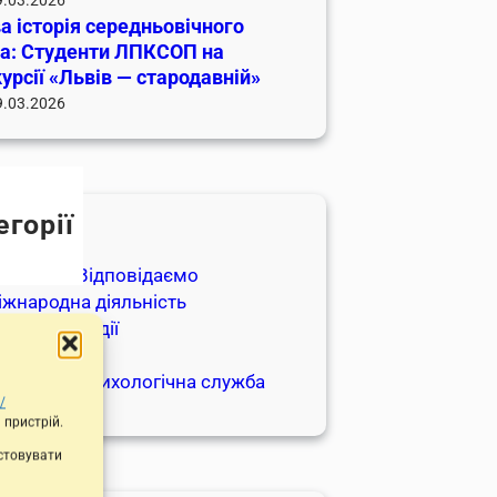
 історія середньовічного
та: Студенти ЛПКСОП на
урсії «Львів — стародавній»
9.03.2026
егорії
яльність
апитуйте-Відповідаємо
іжнародна діяльність
вини та події
голошення
оціально-психологічна служба
/
 пристрій.
истовувати