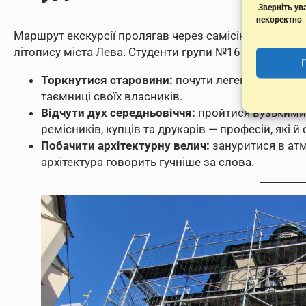
Зверніть ува
некоректно
Маршрут екскурсії пролягав через самісіньке серце 
літопису міста Лева. Студенти групи №16 мали змогу
Торкнутися старовини:
почути легенди про льві
таємниці своїх власників.
Відчути дух середньовіччя:
пройтися вузькими 
ремісників, купців та друкарів — професій, які 
Побачити архітектурну велич:
зануритися в атм
архітектура говорить гучніше за слова.