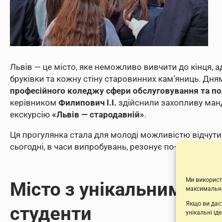
Львів — це місто, яке неможливо вивчити до кінця, 
бруківки та кожну стіну старовинних кам’яниць. Дн
професійного коледжу сфери обслуговування та пол
керівником
Филипович І.І.
здійснили захопливу манд
екскурсію
«Львів — стародавній»
.
Ця прогулянка стала для молоді можливістю відчути
сьогодні, в часи випробувань, резонує по-особливом
Ми викорис
Місто з унікальним ха
максимально
Якщо ви даст
студенти
унікальні ід