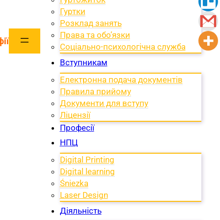
Гуртки
Розклад занять
Права та обо’язки
ії
Соціально-психологічна служба
Вступникам
Електронна подача документів
Правила прийому
Документи для вступу
Ліцензії
Професії
НПЦ
Digital Printing
Digital learning
Śniezka
Laser Design
Діяльність