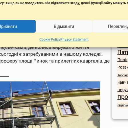
гу: якщо ви не погодитесь або відкличете згоду, деякі функції сайту можуть
Поз
ІТ
Іс
Львова, де кожен крок відкривав нові сторінки
Гуртож
:
Ко
Прийняти
Відмовити
Переглян
вські кам’яниці, що століттями зберігають
Куха
Cookie Policy
Privacy Statement
На
вуличками, де колись вирувало життя
Пат
й сьогодні є затребуваними в нашому коледжі.
Поліг
осферу площі Ринок та прилеглих кварталів, де
Розв
Творчі
навч
перу
про
підпри