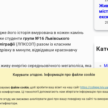
Жива
міс
екск
2
адже його історія вмурована в кожен камінь
ями студенти
групи №16 Львівського
іграфії
(ЛПКСОП) разом із класним
Кат
рівку в минуле, відвідавши краєзнавчу
Ді
З
 живу енергію середньовічного мегаполіса, яка
М
у.
Но
Керувати згодою. Інформація про файли cookie
О
С
товуємо
файли cookie
, щоб зробити ваш візит на наш сайт
https://college.lviv.ua
рактером: Що бачили
 комфортним. Ці технології допомагають нам зберігати інформацію про ваш
е згоду, ми зможемо аналізувати дані про вашу поведінку на сайті та викор
ентифікатори.