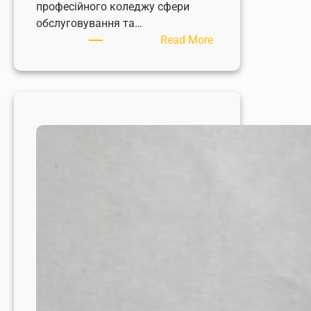
професійного коледжу сфери
обслуговування та…
:
Read More
Святкування
Valentine’s
Day
у
гуртожитку
нашого
навчального
закладу!