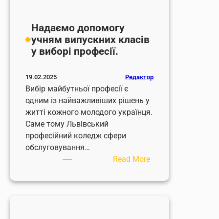
Надаємо допомогу
учням випускних класів
у виборі професії.
Редактор
19.02.2025
Вибір майбутньої професії є
одним із найважливіших рішень у
житті кожного молодого українця.
Саме тому Львівський
професійний коледж сфери
обслуговування…
:
Read More
Надаємо
допомогу
учням
випускних
класів