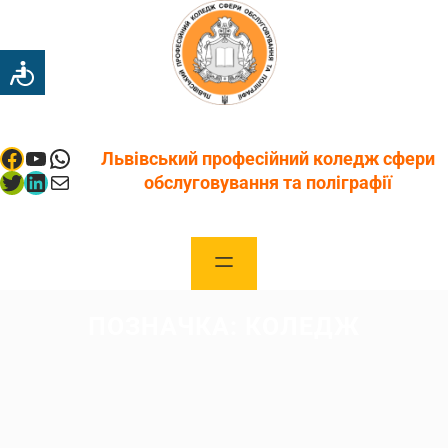
Перейти
до
вмісту
Facebook
YouTube
WhatsApp
Львівський професійний коледж сфери
Twitter
LinkedIn
Mail
обслуговування та поліграфії
ПОЗНАЧКА:
КОЛЕДЖ