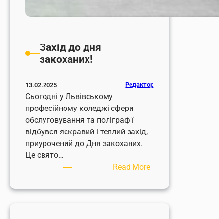
Захід до дня
закоханих!
Редактор
13.02.2025
Сьогодні у Львівському
професійному коледжі сфери
обслуговування та поліграфії
відбувся яскравий і теплий захід,
приурочений до Дня закоханих.
Це свято…
:
Read More
Захід
до
дня
закоханих!