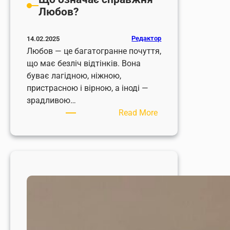
Любов?
Редактор
14.02.2025
Любов — це багатогранне почуття,
що має безліч відтінків. Вона
буває лагідною, ніжною,
пристрасною і вірною, а іноді —
зрадливою…
:
Read More
Що
означає
справжня
Любов?