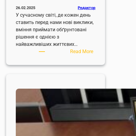
Редактор
26.02.2025
У сучасному світі, де кожен день
ставить перед нами нові виклики,
вміння приймати обґрунтовані
рішення є однією з
найважливіших життєвих…
:
Read More
Вчимось
приймати
рішення!