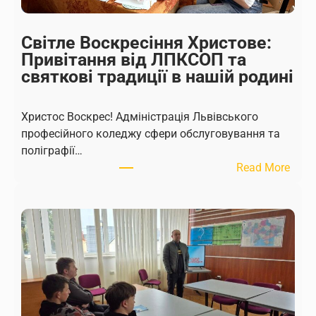
я
д
Світле Воскресіння Христове:
о
Привітання від ЛПКСОП та
о
святкові традиції в нашій родині
ф
е
Христос Воскрес! Адміністрація Львівського
р
професійного коледжу сфери обслуговування та
у
поліграфії…
:
:
Read More
Я
С
к
в
с
і
т
т
у
л
д
е
е
В
н
о
т