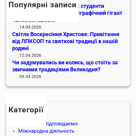
h
в
Популярні записи
р
л
Від навчання до оферу: Як студенти
а
и
і
ЛПКСОП підкорюють поліграфічний гігант
л
в
г
«Високий замок»
и
і
р
14.04.2026
с
т
Світле Воскресіння Христове: Привітання
а
ь
а
від ЛПКСОП та святкові традиції в нашій
ф
в
н
родині
і
и
н
12.04.2026
ч
к
Чи задумувались ви колись, що стоїть за
я
н
о
звичними традиціями Великодня?
в
и
л
і
09.04.2026
й
и
д
г
с
Л
і
ь
П
г
,
К
а
Категорії
щ
С
н
Діяльність
о
О
т
Запитуйте-Відповідаємо
с
П
«
Міжнародна діяльність
т
т
В