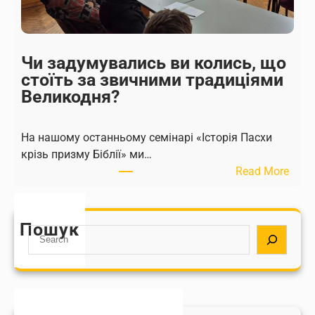
с
и
к
Л
р
П
е
К
Чи задумувались ви колись, що
с
С
стоїть за звичними традиціями
і
О
Великодня?
н
П
н
п
​На нашому останньому семінарі «Історія Пасхи
я
і
крізь призму Біблії» ми…
Х
д
:
Read More
р
к
Ч
и
о
и
с
р
з
т
ю
Пошук
S
а
о
ю
e
д
в
т
a
у
е
ь
r
м
:
п
c
у
П
о