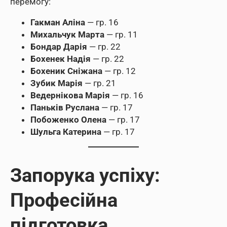
перемогу:
Гакман Аліна
— гр. 16
Михальчук Марта
— гр. 11
Бондар Дарія
— гр. 22
Бохенек Надія
— гр. 22
Бохеник Сніжана
— гр. 12
Зубик Марія
— гр. 21
Ведернікова Марія
— гр. 16
Паньків Руслана
— гр. 17
Побоженко Олена
— гр. 17
Шульга Катерина
— гр. 17
Запорука успіху:
Професійна
підготовка