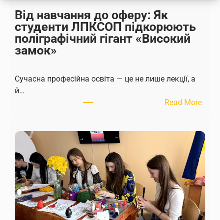
Від навчання до оферу: Як
студенти ЛПКСОП підкорюють
поліграфічний гігант «Високий
замок»
Сучасна професійна освіта — це не лише лекції, а
й…
:
Read More
В
і
д
н
а
в
ч
а
н
н