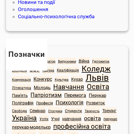
Новини та події
о
а
и
Оголошення
ї
с
с
Соціально-психологічна служба
т
в
о
ь
я
к
з
т
и
а
к
й
з
о
з
Позначки
в
в
а
Війна
ІТ
Історія
Адміністратор
Випускники
Гуртожиток
и
і
м
Коледж
ЗСУ
ч
т
Екскурсія
Кваліфікація
Кар'єра
о
Львів
н
р
к
Конкурс
Кухар
Комунікація
Культура
и
а
Освіта
Навчання
»
Молодь
Література
м
д
Патріотизм
Перемога
Перукар
Пам'ять
и
и
Психологія
Поліграфія
Розвиток
Професія
т
ц
Семінар
Тренінг
Студенти
Свобода
Стосунки
Творчість
р
і
Україна
освіта
Учні
навчання
Успіх
перукар
а
ї
професійна освіта
перукар-модельєр
д
в