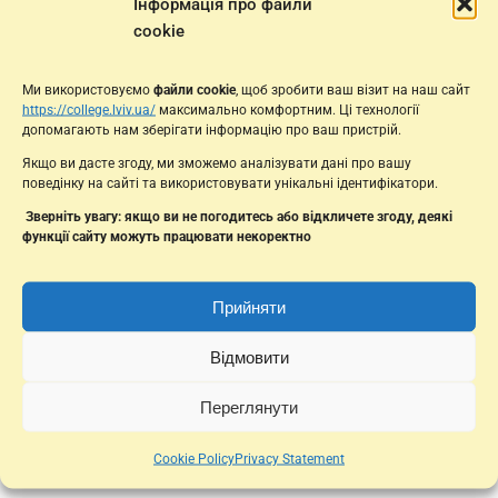
Інформація про файли
Принципи профорієнтації
cookie
Подорож у підводний світ: Як переможці English
Week відвідали Океанаріум
Ми використовуємо
файли cookie
, щоб зробити ваш візит на наш сайт
https://college.lviv.ua/
максимально комфортним. Ці технології
допомагають нам зберігати інформацію про ваш пристрій.
Якщо ви дасте згоду, ми зможемо аналізувати дані про вашу
Більше статей та записів
поведінку на сайті та використовувати унікальні ідентифікатори.
Зверніть увагу: якщо ви не погодитесь або відкличете згоду, деякі
функції сайту можуть працювати некоректно
Прийняти
Відмовити
Переглянути
Cookie Policy
Privacy Statement