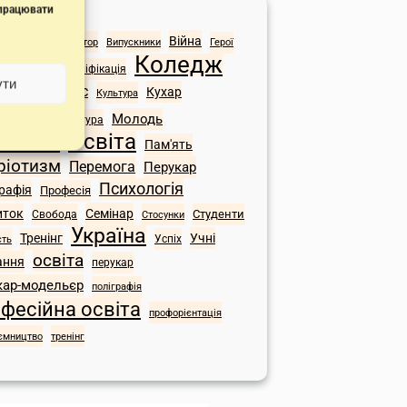
 працювати
начки
Війна
торія
Адміністратор
Випускники
Герої
Коледж
ЗСУ
сія
Кваліфікація
ути
Конкурс
Кухар
кація
Культура
вів
Молодь
Література
Освіта
вчання
Пам'ять
ріотизм
Перемога
Перукар
Психологія
рафія
Професія
иток
Семінар
Студенти
Свобода
Стосунки
Україна
Тренінг
Учні
сть
Успіх
освіта
ання
перукар
кар-модельєр
поліграфія
фесійна освіта
профорієнтація
ємництво
тренінг