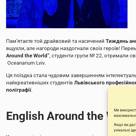
Пам’ятаєте той драйвовий та насичений
Тиждень ан
вщухли, але нагороди наздогнали своїх героїв! Пере
Around the World”
, студенти групи № 22, отримали 
Oceanarium Lviv.
Ця поїздка стала чудовим завершенням інтелектуал
найкреативніших студентів
Львівського професійно
поліграфії
.
Ми викорис
English Around the World
максимально
Якщо ви даст
унікальні ід