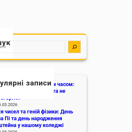
шук
улярні записи
тецтво керувати своїм часом:
туденту встигати все та не
егоріти»
5.03.2026
я чисел та геній фізики: День
а Пі та день народження
штейна у нашому коледжі
4.03.2026