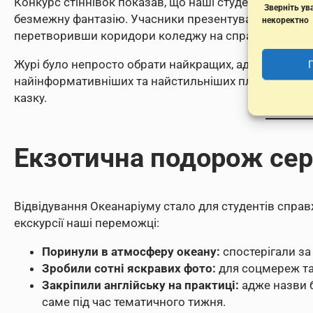
Конкурс стіннівок показав, що наші студенти не лиш
Зверніть ува
безмежну фантазію. Учасники презентували культуру,
некоректно
перетворивши коридори коледжу на справжню карту 
Журі було непросто обрати найкращих, адже кожна р
найінформативніших та найстильніших плакатів виб
казку.
Екзотична подорож сер
Відвідування Океанаріуму стало для студентів спра
екскурсії наші переможці:
Поринули в атмосферу океану:
спостерігали за
Зробили сотні яскравих фото:
для соцмереж та 
Закріпили англійську на практиці:
адже назви 
саме під час тематичного тижня.