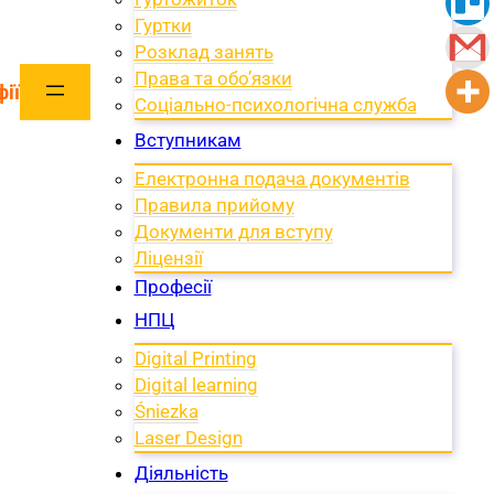
Гуртки
Розклад занять
Права та обо’язки
ії
Соціально-психологічна служба
Вступникам
Електронна подача документів
Правила прийому
Документи для вступу
Ліцензії
Професії
НПЦ
Digital Printing
Digital learning
Śniezka
Laser Design
Діяльність