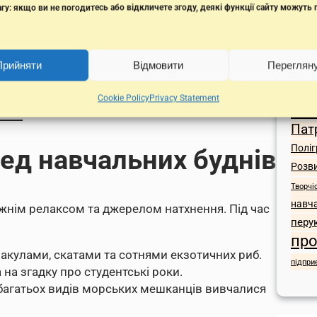
е майстерно володіють англійською, а й мають
гу: якщо ви не погодитесь або відкличете згоду, деякі функції сайту можуть
Поз
 традиції та особливості англомовних країн,
ІТ
Іс
світу.
Екскур
обота була унікальною. Проте саме автори
Прийняти
Відмовити
Переглян
Комуні
ороли головний трофей — квитки у підводну
Ль
Cookie Policy
Privacy Statement
На
Пат
Поліг
ед навчальних буднів
Розв
Творчі
навч
вжнім релаксом та джерелом натхнення. Під час
перу
про
 акулами, скатами та сотнями екзотичних риб.
підпри
на згадку про студентські роки.
багатьох видів морських мешканців вивчалися