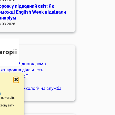
рож у підводний світ: Як
можці English Week відвідали
анаріум
3.03.2026
егорії
яльність
апитуйте-Відповідаємо
іжнародна діяльність
вини та події
голошення
оціально-психологічна служба
/
 пристрій.
истовувати