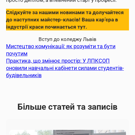
просто диплом, а впевнений старт у професії.
Слідкуйте за нашими новинами та долучайтеся
до наступних майстер-класів! Ваша кар’єра в
індустрії краси починається тут.
Вступ до коледжу Львів
Мистецтво комунікації: як розуміти та бути
почутим
Практика, що змінює простір: У ЛПКСОП
оновили навчальні кабінети силами студентів-
будівельників
Більше статей та записів