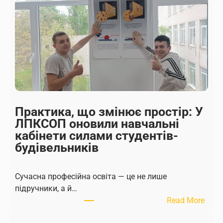
Практика, що змінює простір: У
ЛПКСОП оновили навчальні
кабінети силами студентів-
будівельників
Сучасна професійна освіта — це не лише
підручники, а й…
:
Read More
П