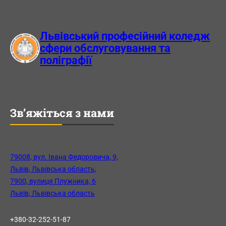
m
Львівський професійний коледж
сфери обслуговування та
поліграфії
Зв’яжіться з нами
79008, вул. Івана Федоровича, 9,
Львів, Львівська область;
7900, вулиця Плужника, 6
Львів, Львівська область
+380-32-252-51-87