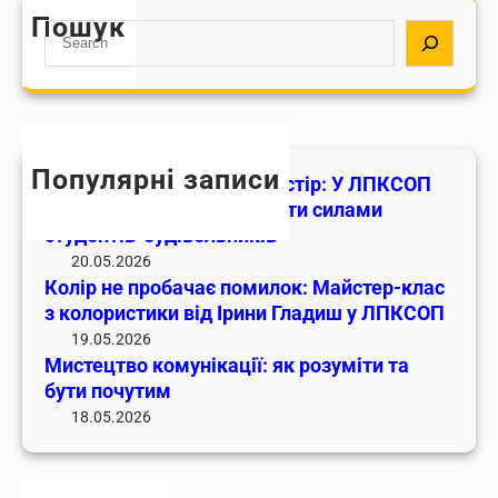
с
о
н
Пошук
S
т
к
а
e
е
:
в
a
ц
М
ч
r
т
а
а
c
в
й
л
h
о
Популярні записи
с
ь
Практика, що змінює простір: У ЛПКСОП
к
т
н
оновили навчальні кабінети силами
о
е
і
студентів-будівельників
м
р
к
20.05.2026
у
-
Колір не пробачає помилок: Майстер-клас
а
н
к
з колористики від Ірини Гладиш у ЛПКСОП
б
і
л
і
19.05.2026
к
а
Мистецтво комунікації: як розуміти та
н
а
бути почутим
с
е
ц
з
18.05.2026
т
і
к
и
ї
о
с
:
л