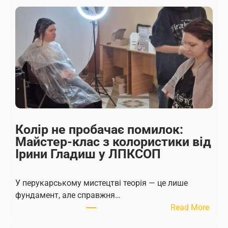
р
а
к
т
и
к
а
,
щ
о
з
Колір не пробачає помилок:
м
Майстер-клас з колористики від
і
Ірини Гладиш у ЛПКСОП
н
ю
У перукарському мистецтві теорія — це лише
є
фундамент, але справжня…
п
:
Read More
р
К
о